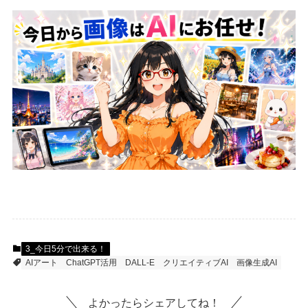
3_今日5分で出来る！
AIアート
ChatGPT活用
DALL-E
クリエイティブAI
画像生成AI
よかったらシェアしてね！