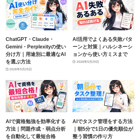
ChatGPT・Claude・
AI活用でよくある失敗パタ
Gemini・Perplexityの使い
ーンと対策｜ハルシネーシ
分け方｜用途別に最適なAI
ョンから使い方ミスまで
を選ぶ方法
2026年5月25日
2026年5月25日
AIで資格勉強を効率化する
AIでタスク管理をする方法
方法｜問題作成・弱点分析
｜朝5分で1日の優先順位が
を自動化して最短合格
整う習慣の作り方