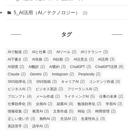
5_AI活用（AI／テクノロジー）
(2)
タグ
(2)
(2)
(2)
(3)
AIで勉強
AIと仕事
AIツール
AIリテラシー
(2)
(2)
(2)
(2)
(3)
AI下書き
AI失敗
AI比較
AI注意点
AI活用
(2)
(2)
(3)
(3)
(8)
AI習慣
AI翻訳
AI要約
ChatGPT
ChatGPT活用
(2)
(2)
(2)
(2)
Claude
Gemini
Instagram
Perplexity
(3)
(3)
(2)
(4)
SNS効率化
SNS投稿
キャリアAI
コンテンツ作成
(7)
(2)
(2)
ビジネスAI
ビジネス英語
フリーランスAI
(4)
(2)
(5)
(2)
プロンプト
メール作成
ライティングAI
仕事の未来
(8)
(2)
(4)
(2)
(3)
仕事効率化
企画AI
副業AI
勉強効率化
学習AI
(2)
(3)
(5)
(3)
(2)
情報収集
教育AI
文章作成
時短
時間管理
(3)
(2)
(2)
(3)
正しい使い方
無料AI
生活AI
生産性向上
(2)
(2)
英語苦手
語学AI