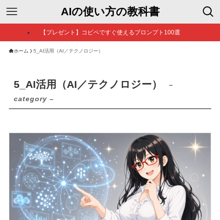
AIの使い方の教科書
【プレゼント】コピペですぐ使えるプロンプト100選
ホーム
5_AI活用（AI／テクノロジー）
5_AI活用（AI／テクノロジー）
–
category –