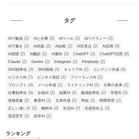
タグ
(2)
(2)
(2)
(3)
AIで勉強
AIと仕事
AIツール
AIリテラシー
(2)
(2)
(2)
(2)
(3)
AI下書き
AI失敗
AI比較
AI注意点
AI活用
(2)
(2)
(3)
(3)
(8)
AI習慣
AI翻訳
AI要約
ChatGPT
ChatGPT活用
(2)
(2)
(2)
(2)
Claude
Gemini
Instagram
Perplexity
(3)
(3)
(2)
(4)
SNS効率化
SNS投稿
キャリアAI
コンテンツ作成
(7)
(2)
(2)
ビジネスAI
ビジネス英語
フリーランスAI
(4)
(2)
(5)
(2)
プロンプト
メール作成
ライティングAI
仕事の未来
(8)
(2)
(4)
(2)
(3)
仕事効率化
企画AI
副業AI
勉強効率化
学習AI
(2)
(3)
(5)
(3)
(2)
情報収集
教育AI
文章作成
時短
時間管理
(3)
(2)
(2)
(3)
正しい使い方
無料AI
生活AI
生産性向上
(2)
(2)
英語苦手
語学AI
ランキング