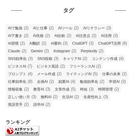
タグ
(2)
(2)
(2)
(3)
AIで勉強
AIと仕事
AIツール
AIリテラシー
(2)
(2)
(2)
(2)
(3)
AI下書き
AI失敗
AI比較
AI注意点
AI活用
(2)
(2)
(3)
(3)
(8)
AI習慣
AI翻訳
AI要約
ChatGPT
ChatGPT活用
(2)
(2)
(2)
(2)
Claude
Gemini
Instagram
Perplexity
(3)
(3)
(2)
(4)
SNS効率化
SNS投稿
キャリアAI
コンテンツ作成
(7)
(2)
(2)
ビジネスAI
ビジネス英語
フリーランスAI
(4)
(2)
(5)
(2)
プロンプト
メール作成
ライティングAI
仕事の未来
(8)
(2)
(4)
(2)
(3)
仕事効率化
企画AI
副業AI
勉強効率化
学習AI
(2)
(3)
(5)
(3)
(2)
情報収集
教育AI
文章作成
時短
時間管理
(3)
(2)
(2)
(3)
正しい使い方
無料AI
生活AI
生産性向上
(2)
(2)
英語苦手
語学AI
ランキング