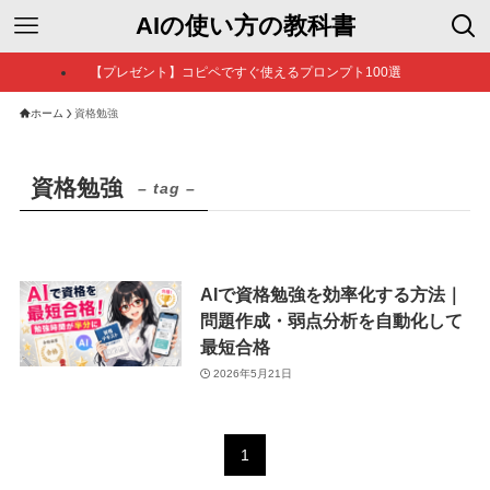
AIの使い方の教科書
【プレゼント】コピペですぐ使えるプロンプト100選
ホーム
資格勉強
資格勉強
– tag –
AIで資格勉強を効率化する方法｜
問題作成・弱点分析を自動化して
最短合格
2026年5月21日
1