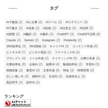
タグ
(2)
(2)
(2)
(3)
AIで勉強
AIと仕事
AIツール
AIリテラシー
(2)
(2)
(2)
(2)
(3)
AI下書き
AI失敗
AI比較
AI注意点
AI活用
(2)
(2)
(3)
(3)
(8)
AI習慣
AI翻訳
AI要約
ChatGPT
ChatGPT活用
(2)
(2)
(2)
(2)
Claude
Gemini
Instagram
Perplexity
(3)
(3)
(2)
(4)
SNS効率化
SNS投稿
キャリアAI
コンテンツ作成
(7)
(2)
(2)
ビジネスAI
ビジネス英語
フリーランスAI
(4)
(2)
(5)
(2)
プロンプト
メール作成
ライティングAI
仕事の未来
(8)
(2)
(4)
(2)
(3)
仕事効率化
企画AI
副業AI
勉強効率化
学習AI
(2)
(3)
(5)
(3)
(2)
情報収集
教育AI
文章作成
時短
時間管理
(3)
(2)
(2)
(3)
正しい使い方
無料AI
生活AI
生産性向上
(2)
(2)
英語苦手
語学AI
ランキング