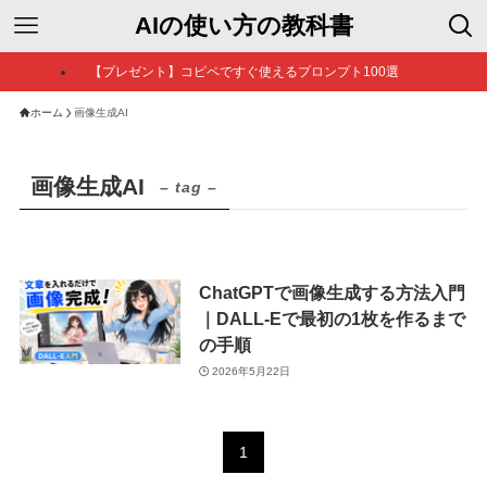
AIの使い方の教科書
【プレゼント】コピペですぐ使えるプロンプト100選
ホーム
画像生成AI
画像生成AI
– tag –
ChatGPTで画像生成する方法入門
｜DALL-Eで最初の1枚を作るまで
の手順
2026年5月22日
1