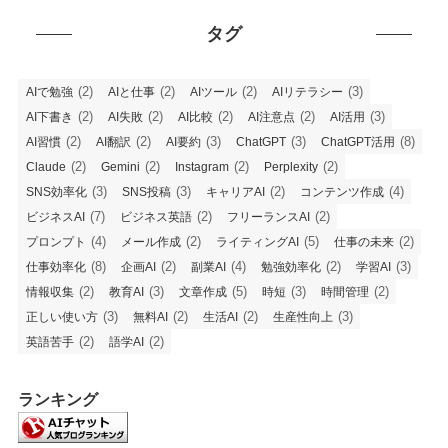
タグ
(2)
(2)
(2)
(3)
AIで勉強
AIと仕事
AIツール
AIリテラシー
(2)
(2)
(2)
(2)
(3)
AI下書き
AI失敗
AI比較
AI注意点
AI活用
(2)
(2)
(3)
(3)
(8)
AI習慣
AI翻訳
AI要約
ChatGPT
ChatGPT活用
(2)
(2)
(2)
(2)
Claude
Gemini
Instagram
Perplexity
(3)
(3)
(2)
(4)
SNS効率化
SNS投稿
キャリアAI
コンテンツ作成
(7)
(2)
(2)
ビジネスAI
ビジネス英語
フリーランスAI
(4)
(2)
(5)
(2)
プロンプト
メール作成
ライティングAI
仕事の未来
(8)
(2)
(4)
(2)
(3)
仕事効率化
企画AI
副業AI
勉強効率化
学習AI
(2)
(3)
(5)
(3)
(2)
情報収集
教育AI
文章作成
時短
時間管理
(3)
(2)
(2)
(3)
正しい使い方
無料AI
生活AI
生産性向上
(2)
(2)
英語苦手
語学AI
ランキング