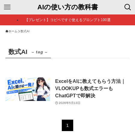
AIの使い方の教科書
【プレゼント】コピペですぐ使えるプロンプト100選
ホーム
数式AI
数式AI
– tag –
ExcelをAIに教えてもらう方法｜
VLOOKUPも数式エラーも
ChatGPTで即解決
2026年5月13日
1